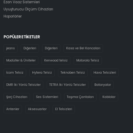
Ezan Vaaz Sistemleri
Uyuşturucu Ölçüm Cihazları
Hoporlörler
POPÜLER ETİKETLER
jeans
Diğerleri
Diğerleri
Kasa ve Bel Kancaları
Modüller & Üniteler
Kenwood telsiz
Motorola Telsiz
İcom Telsiz
Hytera Telsiz
Teknoben Telsiz
Hava Telsizleri
DMR İki Yönlü Telsizler
TETRA İki Yönlü Telsizler
Bataryalar
Şarj Cihazları
Ses Sistemleri
Taşıma Çantaları
Kablolar
Antenler
Aksesuarlar
El Telsizleri