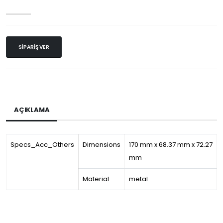
SIPARIŞ VER
AÇIKLAMA
Specs_Acc_Others
Dimensions
170 mm x 68.37 mm x 72.27
mm
Material
metal