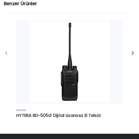
Benzer Ürünler
ANONS
ANONS
HYTERA BD-505LF Dijital Lisanssız El Telsizi
HYTE