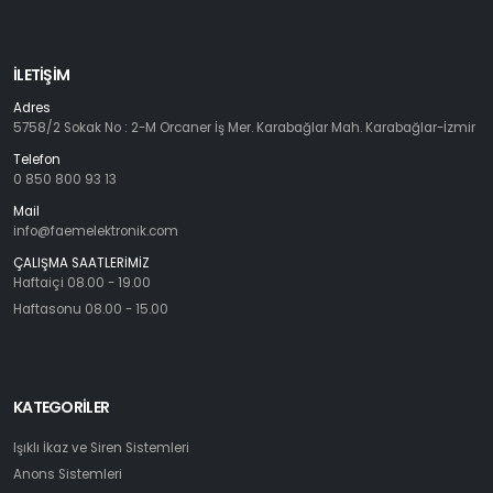
İLETIŞIM
Adres
5758/2 Sokak No : 2-M Orcaner İş Mer. Karabağlar Mah. Karabağlar-İzmir
Telefon
0 850 800 93 13
Mail
info@faemelektronik.com
ÇALIŞMA SAATLERİMİZ
Haftaiçi 08.00 - 19.00
Haftasonu 08.00 - 15.00
KATEGORILER
Işıklı İkaz ve Siren Sistemleri
Anons Sistemleri