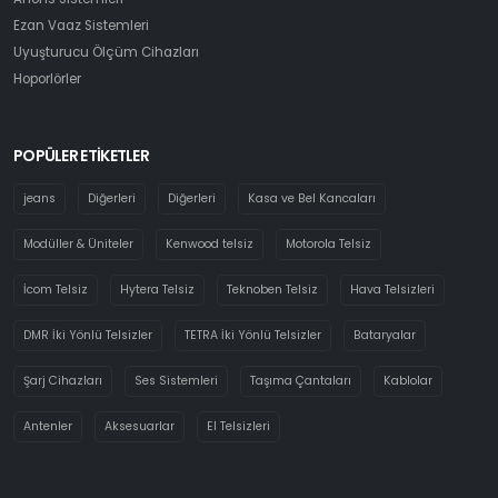
Ezan Vaaz Sistemleri
Uyuşturucu Ölçüm Cihazları
Hoporlörler
POPÜLER ETİKETLER
jeans
Diğerleri
Diğerleri
Kasa ve Bel Kancaları
Modüller & Üniteler
Kenwood telsiz
Motorola Telsiz
İcom Telsiz
Hytera Telsiz
Teknoben Telsiz
Hava Telsizleri
DMR İki Yönlü Telsizler
TETRA İki Yönlü Telsizler
Bataryalar
Şarj Cihazları
Ses Sistemleri
Taşıma Çantaları
Kablolar
Antenler
Aksesuarlar
El Telsizleri