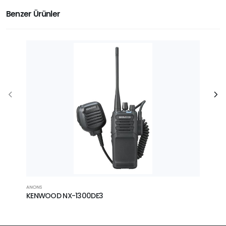
Benzer Ürünler
ANONS
ANONS
KENWOOD NX-1300DE3
Kenw