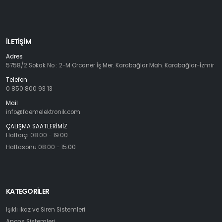
İLETIŞIM
Adres
5758/2 Sokak No : 2-M Orcaner İş Mer. Karabağlar Mah. Karabağlar-İzmir
Telefon
0 850 800 93 13
Mail
info@faemelektronik.com
ÇALIŞMA SAATLERİMİZ
Haftaiçi 08.00 - 19.00
Haftasonu 08.00 - 15.00
KATEGORILER
Işıklı İkaz ve Siren Sistemleri
Anons Sistemleri